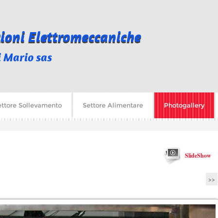
zioni Elettromeccaniche
i Mario sas
ettore Sollevamento
Settore Alimentare
Photogallery
SlideShow
>>