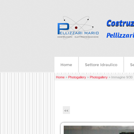
Costru
Pellizzar
Home
Settore Idraulico
S
Home
»
Photogallery
»
Photogallery
» Immagine 9/30
<<